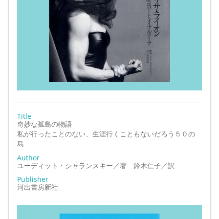
Title
奇妙な孤島の物語
私が行ったことのない、生涯行くこともないだろう５０の
島
Author
ユーディット・シャランスキー／著 鈴木仁子／訳
Publisher
河出書房新社